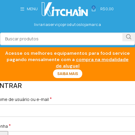
0
MENU
R$
0,00
livraria
serviço
produtos
loja
marca
Acesse os melhores equipamentos para food service
pagando mensalmente com a
compra na modalidade
de aluguel
SAIBA MAIS
NTRAR
*
me de usuário ou e-mail
*
enha