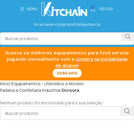
0
MENU
R$
0,00
livraria
serviço
produtos
loja
marca
Acesse os melhores equipamentos para food service
pagando mensalmente com a
compra na modalidade
de aluguel
SAIBA MAIS
Início
Equipamentos - Utensílios e Móveis
Padaria e Confeitaria Industrial
Divisora
Nenhum produto foi encontrado para a sua seleção.