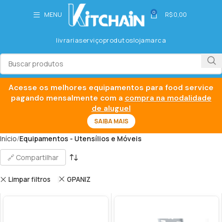
0
MENU
R$
0,00
livraria
serviço
produtos
loja
marca
Acesse os melhores equipamentos para food service
pagando mensalmente com a
compra na modalidade
de aluguel
SAIBA MAIS
Início
Equipamentos - Utensílios e Móveis
🔗 Compartilhar
Limpar filtros
GPANIZ