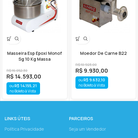
Masseira Esp Epoxi Monof
Moedor De Carne B22
Sg 10 Kg Massa
R$
10.923,00
R$
9.930,00
R$
16.052,30
R$
14.593,00
R$
9.632,10
no Boleto à Vista
R$
14.155,21
no Boleto à Vista
LINKS ÚTEIS
PARCEIROS
Política Privacidade
Seja um Vendedor