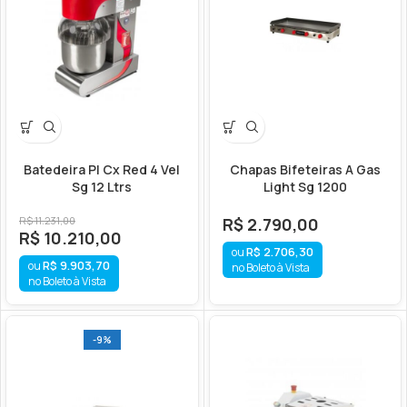
Batedeira Pl Cx Red 4 Vel
Chapas Bifeteiras A Gas
Sg 12 Ltrs
Light Sg 1200
R$
11.231,00
R$
2.790,00
R$
10.210,00
R$
2.706,30
R$
9.903,70
no Boleto à Vista
no Boleto à Vista
-9%