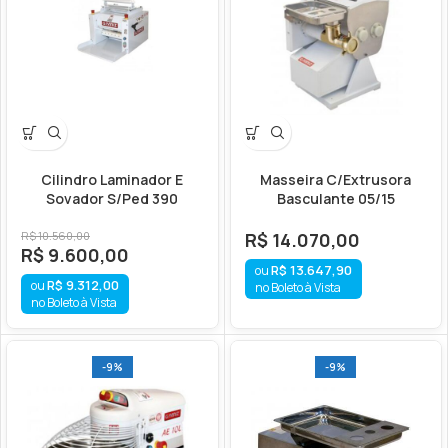
Cilindro Laminador E
Masseira C/Extrusora
Sovador S/Ped 390
Basculante 05/15
R$
10.560,00
R$
14.070,00
R$
9.600,00
R$
13.647,90
R$
9.312,00
no Boleto à Vista
no Boleto à Vista
-9%
-9%