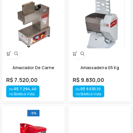
Amaciador De Carne
Amassadeira 05 Kg
R$
7.520,00
R$
9.830,00
R$
7.294,40
R$
9.535,10
no Boleto à Vista
no Boleto à Vista
-9%