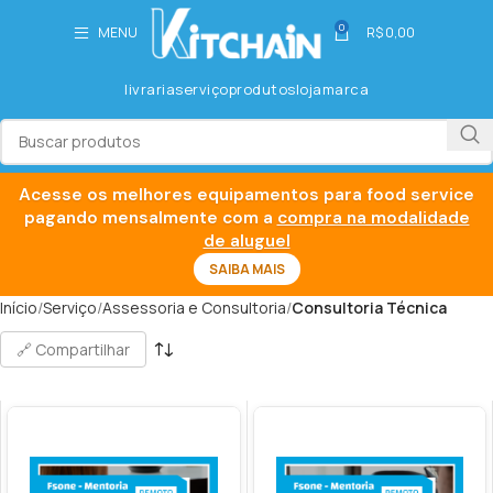
0
MENU
R$
0,00
livraria
serviço
produtos
loja
marca
Acesse os melhores equipamentos para food service
pagando mensalmente com a
compra na modalidade
de aluguel
SAIBA MAIS
Início
Serviço
Assessoria e Consultoria
Consultoria Técnica
🔗 Compartilhar