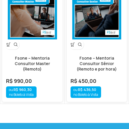
Fsone – Mentoria
Fsone – Mentoria
Consultor Master
Consultor Sênior
(Remoto)
(Remoto e por hora)
R$
990,00
R$
450,00
R$
960,30
R$
436,50
no Boleto à Vista
no Boleto à Vista