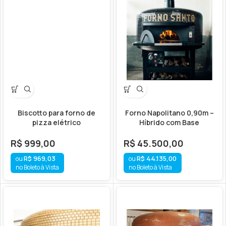
Biscotto para forno de
Forno Napolitano 0,90m –
pizza elétrico
Híbrido com Base
R$
999,00
R$
45.500,00
R$
969,03
R$
44.135,00
no Boleto à Vista
no Boleto à Vista