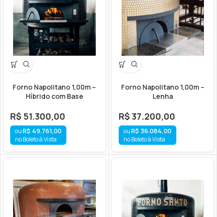
Forno Napolitano 1,00m –
Forno Napolitano 1,00m –
Híbrido com Base
Lenha
R$
51.300,00
R$
37.200,00
R$
49.761,00
R$
36.084,00
no Boleto à Vista
no Boleto à Vista