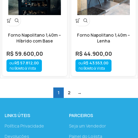
Forno Napolitano 1,40m –
Forno Napolitano 1,40m –
Híbrido com Base
Lenha
R$
59.600,00
R$
44.900,00
R$
57.812,00
R$
43.553,00
no Boleto à Vista
no Boleto à Vista
1
2
→
LINKS ÚTEIS
PARCEIROS
Política Privacidade
Seja um Vendedor
Devoluções
Painel do Lojista