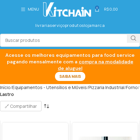
0
MENU
R$
0,00
livraria
serviço
produtos
loja
marca
Acesse os melhores equipamentos para food service
pagando mensalmente com a
compra na modalidade
de aluguel
SAIBA MAIS
Início
Equipamentos - Utensílios e Móveis
Pizzaria Industrial
Forno
Lastro
🔗 Compartilhar