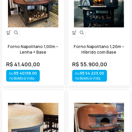
Forno Napolitano 1,00m –
Forno Napolitano 1,20m –
Lenha + Base
Híbrido com Base
R$
41.400,00
R$
55.900,00
R$
40.158,00
R$
54.223,00
no Boleto à Vista
no Boleto à Vista