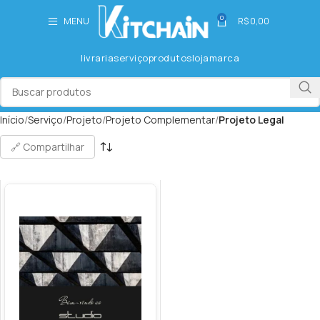
0
MENU
R$
0,00
livraria
serviço
produtos
loja
marca
Início
Serviço
Projeto
Projeto Complementar
Projeto Legal
🔗 Compartilhar