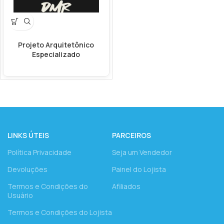
Projeto Arquitetônico
Especializado
LINKS ÚTEIS
PARCEIROS
Política Privacidade
Seja um Vendedor
Devoluções
Painel do Lojista
Termos e Condições do
Afiliados
Usuário
Termos e Condições do Lojista