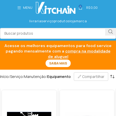
0
MENU
R$
0,00
livraria
serviço
produtos
loja
marca
Acesse os melhores equipamentos para food service
pagando mensalmente com a
compra na modalidade
de aluguel
SAIBA MAIS
Início
Serviço
Manutenção
Equipamento
🔗 Compartilhar