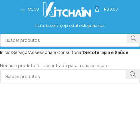
0
MENU
R$
0,00
livraria
serviço
produtos
loja
marca
Início
Serviço
Assessoria e Consultoria
Dietoterapia e Saúde
Nenhum produto foi encontrado para a sua seleção.