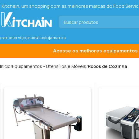
Kitchain, um shopping com as melhores marcas do Food Service 
ivraria
serviço
produtos
loja
marca
Acesse os melhores equipamentos 
Início
Equipamentos - Utensílios e Móveis
Robos de Cozinha