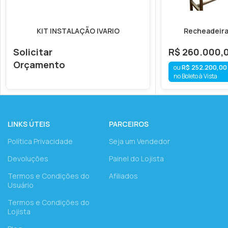
KIT INSTALAÇÃO IVARIO
Recheadeira
Solicitar
R$
260.000,
Orçamento
R$
252.200,00
no Boleto à Vista
LINKS ÚTEIS
PARCEIROS
Política Privacidade
Seja um Vendedor
Devoluções
Painel do Lojista
Termos e Condições do
Afiliados
Usuário
Termos e Condições do
Lojista