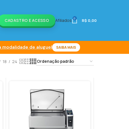
0
CADASTRO E ACESSO
Afiliados
R$
0,00
 modalidade de aluguel
SAIBA MAIS
18
24