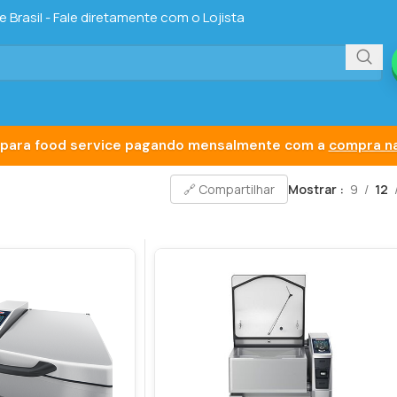
Brasil - Fale diretamente com o Lojista
para food service pagando mensalmente com a
compra na
Mostrar
9
12
🔗 Compartilhar