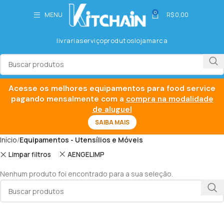
0
MENU
R$
0,00
livraria
serviço
produtos
loja
marca
Acesse os melhores equipamentos para food service
pagando mensalmente com a
compra na modalidade
de aluguel
SAIBA MAIS
Início
Equipamentos - Utensílios e Móveis
Limpar filtros
AENGELIMP
Nenhum produto foi encontrado para a sua seleção.