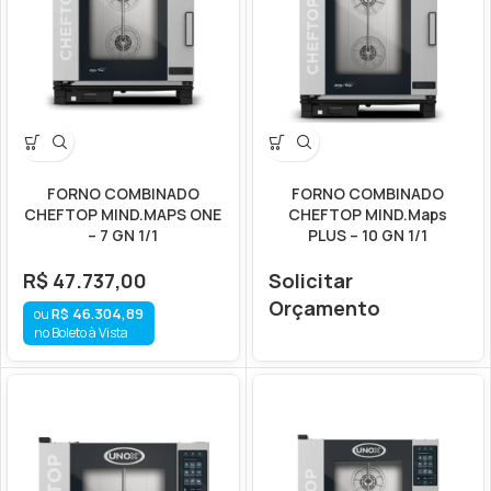
FORNO COMBINADO
FORNO COMBINADO
CHEFTOP MIND.MAPS ONE
CHEFTOP MIND.Maps
– 7 GN 1/1
PLUS – 10 GN 1/1
R$
47.737,00
Solicitar
Orçamento
R$
46.304,89
no Boleto à Vista