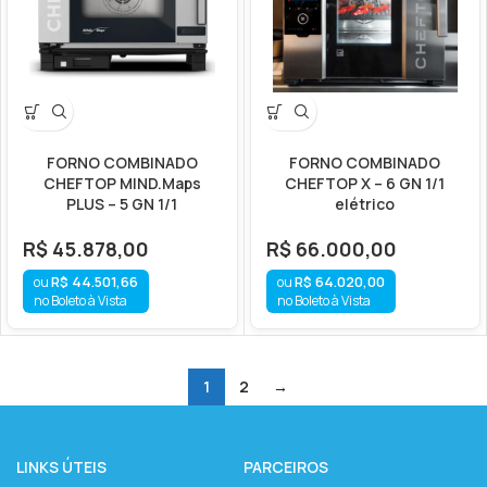
FORNO COMBINADO
FORNO COMBINADO
CHEFTOP MIND.Maps
CHEFTOP X – 6 GN 1/1
PLUS – 5 GN 1/1
elétrico
R$
45.878,00
R$
66.000,00
R$
44.501,66
R$
64.020,00
no Boleto à Vista
no Boleto à Vista
1
2
→
LINKS ÚTEIS
PARCEIROS