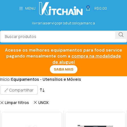
0
MENU
R$
0,00
livraria
serviço
produtos
loja
marca
Acesse os melhores equipamentos para food service
pagando mensalmente com a
compra na modalidade
de aluguel
SAIBA MAIS
Início
Equipamentos - Utensílios e Móveis
🔗 Compartilhar
Limpar filtros
UNOX