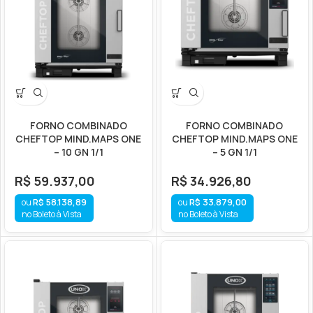
FORNO COMBINADO
FORNO COMBINADO
CHEFTOP MIND.MAPS ONE
CHEFTOP MIND.MAPS ONE
– 10 GN 1/1
– 5 GN 1/1
R$
59.937,00
R$
34.926,80
R$
58.138,89
R$
33.879,00
no Boleto à Vista
no Boleto à Vista