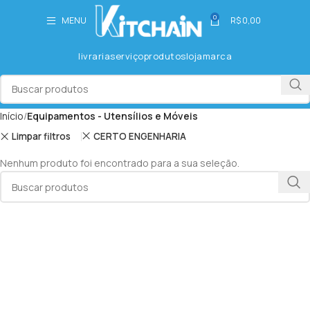
0
MENU
R$
0,00
livraria
serviço
produtos
loja
marca
Início
Equipamentos - Utensílios e Móveis
Limpar filtros
CERTO ENGENHARIA
Nenhum produto foi encontrado para a sua seleção.