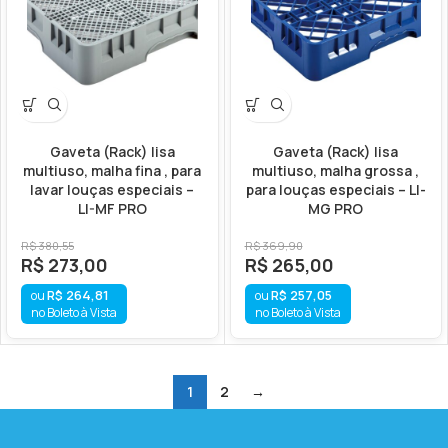
Gaveta (Rack) lisa
Gaveta (Rack) lisa
multiuso, malha fina , para
multiuso, malha grossa ,
lavar louças especiais –
para louças especiais – LI-
LI-MF PRO
MG PRO
R$
380,55
R$
369,90
R$
273,00
R$
265,00
R$
264,81
R$
257,05
no Boleto à Vista
no Boleto à Vista
1
2
→