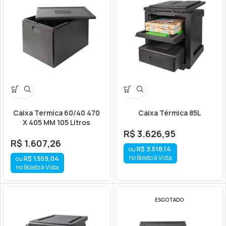
Caixa Termica 60/40 470
Caixa Térmica 85L
X 405 MM 105 Litros
R$
3.626,95
R$
1.607,26
R$
3.518,14
no Boleto à Vista
R$
1.559,04
no Boleto à Vista
ESGOTADO