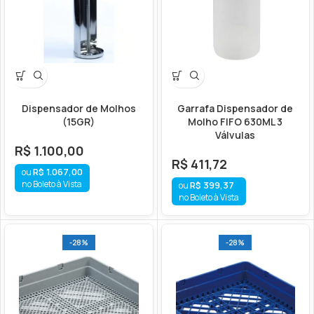
Dispensador de Molhos
Garrafa Dispensador de
(15GR)
Molho FIFO 630ML 3
Válvulas
R$
1.100,00
R$
411,72
R$
1.067,00
no Boleto à Vista
R$
399,37
no Boleto à Vista
-28%
-28%