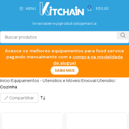
0
MENU
R$
0,00
livraria
serviço
produtos
loja
marca
Acesse os melhores equipamentos para food service
pagando mensalmente com a
compra na modalidade
de aluguel
SAIBA MAIS
Início
Equipamentos - Utensílios e Móveis
Enxoval
Utensílio
Cozinha
🔗 Compartilhar