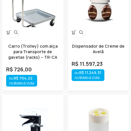
Carro (Trolley) com alça
Dispensador de Creme de
para Transporte de
Avelã
gavetas (racks) – TR-CA
R$
11.597,23
R$
726,00
R$
11.249,31
no Boleto à Vista
R$
704,22
no Boleto à Vista