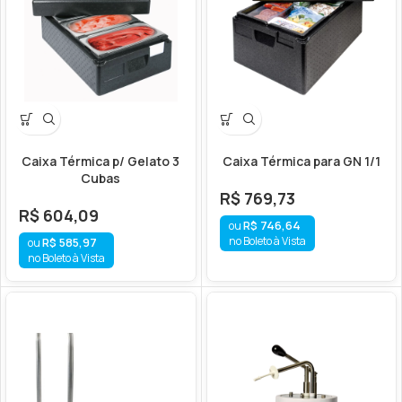
Caixa Térmica p/ Gelato 3
Caixa Térmica para GN 1/1
Cubas
R$
769,73
R$
604,09
R$
746,64
no Boleto à Vista
R$
585,97
no Boleto à Vista