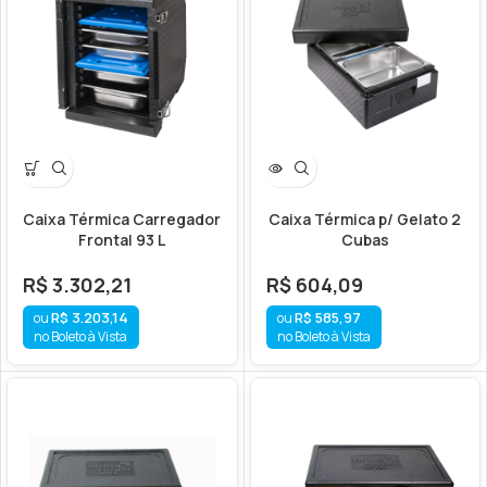
Caixa Térmica Carregador
Caixa Térmica p/ Gelato 2
Frontal 93 L
Cubas
R$
3.302,21
R$
604,09
R$
3.203,14
R$
585,97
no Boleto à Vista
no Boleto à Vista