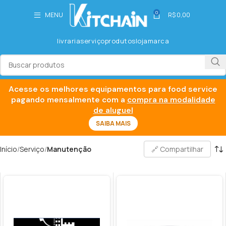
0
MENU
R$
0,00
livraria
serviço
produtos
loja
marca
Acesse os melhores equipamentos para food service
pagando mensalmente com a
compra na modalidade
de aluguel
SAIBA MAIS
Início
Serviço
Manutenção
🔗 Compartilhar