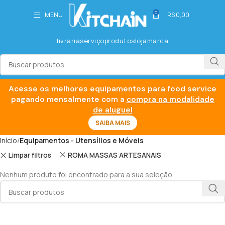
0
MENU
R$
0,00
livraria
serviço
produtos
loja
marca
Acesse os melhores equipamentos para food service
pagando mensalmente com a
compra na modalidade
de aluguel
SAIBA MAIS
Início
Equipamentos - Utensílios e Móveis
Limpar filtros
ROMA MASSAS ARTESANAIS
Nenhum produto foi encontrado para a sua seleção.