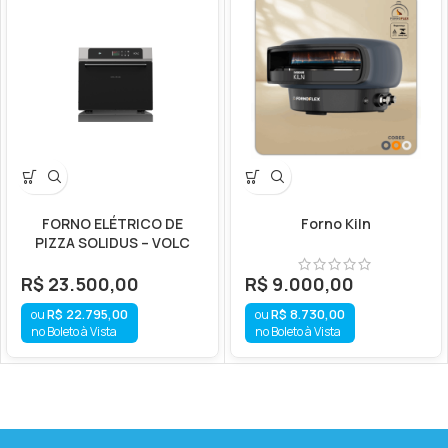
FORNO ELÉTRICO DE
Forno Kiln
PIZZA SOLIDUS – VOLC
R$
23.500,00
R$
9.000,00
R$
22.795,00
R$
8.730,00
no Boleto à Vista
no Boleto à Vista