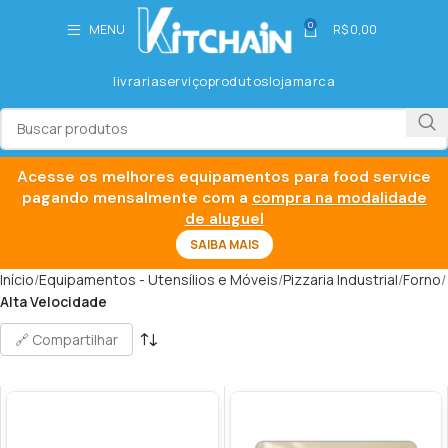
0
MENU
R$
0,00
livraria
serviço
produtos
loja
marca
Acesse os melhores equipamentos para food service
pagando mensalmente com a
compra na modalidade
de aluguel
SAIBA MAIS
Início
Equipamentos - Utensílios e Móveis
Pizzaria Industrial
Forno
Alta Velocidade
🔗 Compartilhar