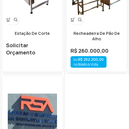
Estação De Corte
Recheadeira De Pão De
Alho
Solicitar
R$
260.000,00
Orçamento
R$
252.200,00
no Boleto à Vista