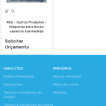
RSA – Outros Produtos –
Máquinas para doces
caseiros sob medida
Solicitar
Orçamento
LINKS ÚTEIS
PARCEIROS
Política Privacidade
Seja um Vendedor
Devoluções
Painel do Lojista
Termos e Condições do
Afiliados
Usuário
Termos e Condições do Lojista