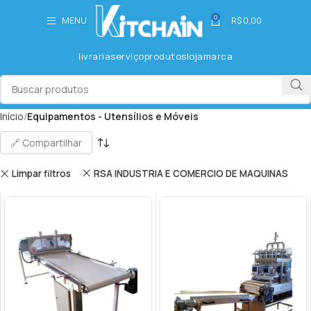
0
MENU
R$
0,00
livraria
serviço
produtos
loja
marca
Início
Equipamentos - Utensílios e Móveis
🔗 Compartilhar
Limpar filtros
RSA INDUSTRIA E COMERCIO DE MAQUINAS