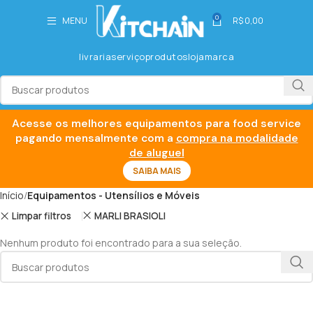
0
MENU
R$
0,00
livraria
serviço
produtos
loja
marca
Acesse os melhores equipamentos para food service
pagando mensalmente com a
compra na modalidade
de aluguel
SAIBA MAIS
Início
Equipamentos - Utensílios e Móveis
Limpar filtros
MARLI BRASIOLI
Nenhum produto foi encontrado para a sua seleção.