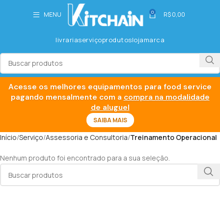
0
MENU
R$
0,00
livraria
serviço
produtos
loja
marca
Acesse os melhores equipamentos para food service
pagando mensalmente com a
compra na modalidade
de aluguel
SAIBA MAIS
Início
Serviço
Assessoria e Consultoria
Treinamento Operacional
Nenhum produto foi encontrado para a sua seleção.