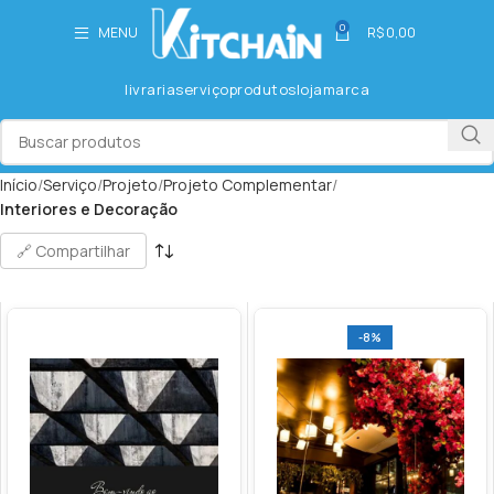
0
MENU
R$
0,00
livraria
serviço
produtos
loja
marca
Início
Serviço
Projeto
Projeto Complementar
Interiores e Decoração
🔗 Compartilhar
-8%