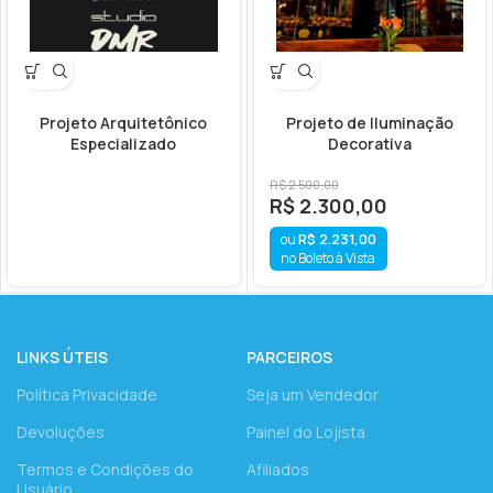
Projeto Arquitetônico
Projeto de Iluminação
Especializado
Decorativa
R$
2.500,00
R$
2.300,00
R$
2.231,00
no Boleto à Vista
LINKS ÚTEIS
PARCEIROS
Política Privacidade
Seja um Vendedor
Devoluções
Painel do Lojista
Termos e Condições do
Afiliados
Usuário