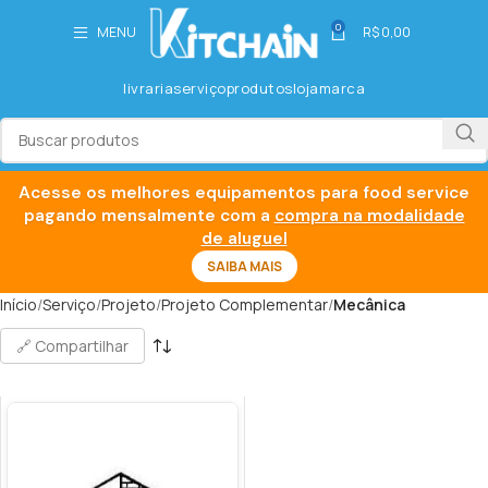
0
MENU
R$
0,00
livraria
serviço
produtos
loja
marca
Acesse os melhores equipamentos para food service
pagando mensalmente com a
compra na modalidade
de aluguel
SAIBA MAIS
Início
Serviço
Projeto
Projeto Complementar
Mecânica
🔗 Compartilhar