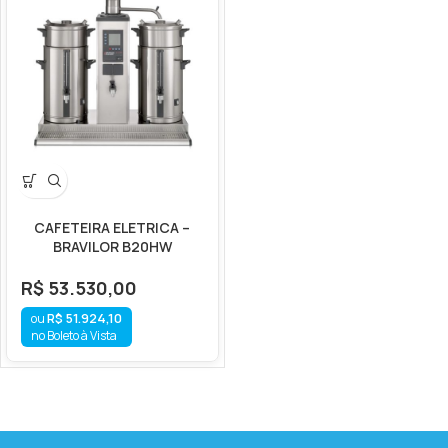
CAFETEIRA ELETRICA –
BRAVILOR B20HW
R$
53.530,00
R$
51.924,10
no Boleto à Vista