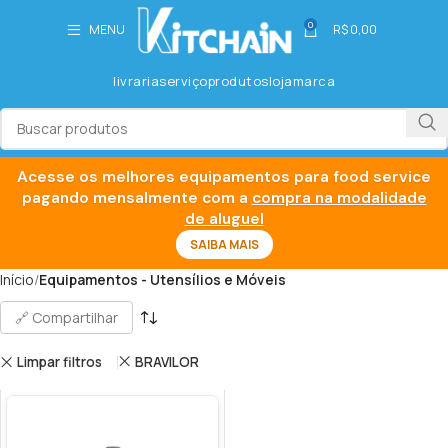
0
MENU
R$
0,00
livraria
serviço
produtos
loja
marca
Acesse os melhores equipamentos para food service
pagando mensalmente com a
compra na modalidade
de aluguel
SAIBA MAIS
Início
Equipamentos - Utensílios e Móveis
🔗 Compartilhar
Limpar filtros
BRAVILOR