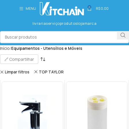
0
MENU
R$
0,00
livraria
serviço
produtos
loja
marca
Início
Equipamentos - Utensílios e Móveis
🔗 Compartilhar
Limpar filtros
TOP TAYLOR