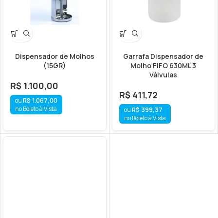
Dispensador de Molhos
Garrafa Dispensador de
(15GR)
Molho FIFO 630ML 3
Válvulas
R$
1.100,00
R$
411,72
R$
1.067,00
no Boleto à Vista
R$
399,37
no Boleto à Vista