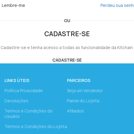
Lembre-me
Perdeu sua sen
OU
CADASTRE-SE
Cadastre-se e tenha acesso a todas as funcionalidade da Kitchain.
CADASTRE-SE
LINKS ÚTEIS
PARCEIROS
Política Privacidade
Seja um Vendedor
Devoluções
Painel do Lojista
Termos e Condições do
Afiliados
Usuário
Termos e Condições do Lojista