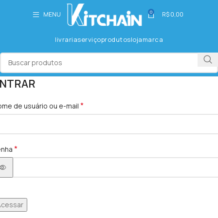
0
MENU
R$
0,00
livraria
serviço
produtos
loja
marca
NTRAR
*
me de usuário ou e-mail
*
enha
Acessar