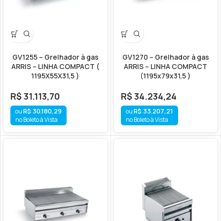
GV1255 – Grelhador à gas
GV1270 – Grelhador à gas
ARRIS – LINHA COMPACT (
ARRIS – LINHA COMPACT
1195X55X31,5 )
(1195x79x31,5 )
R$
31.113,70
R$
34.234,24
R$
30.180,29
R$
33.207,21
no Boleto à Vista
no Boleto à Vista