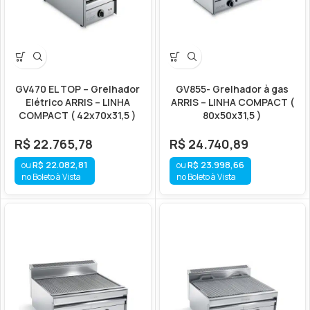
GV470 EL TOP – Grelhador
GV855- Grelhador à gas
Elétrico ARRIS – LINHA
ARRIS – LINHA COMPACT (
COMPACT ( 42x70x31,5 )
80x50x31,5 )
R$
22.765,78
R$
24.740,89
R$
22.082,81
R$
23.998,66
no Boleto à Vista
no Boleto à Vista