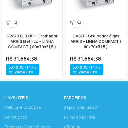
GV870 EL TOP – Grelhador
GV870- Grelhador à gas
ARRIS Elétrico – LINHA
ARRIS – LINHA COMPACT (
COMPACT ( 80x70x31,5 )
80x70x31,5 )
R$
31.664,38
R$
31.664,38
R$
30.714,45
R$
30.714,45
no Boleto à Vista
no Boleto à Vista
LINKS ÚTEIS
PARCEIROS
Política Privacidade
Seja um Vendedor
Devoluções
Painel do Lojista
Termos e Condições do
Afiliados