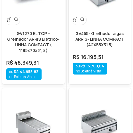
GV1270 EL TOP –
GV455- Grelhador à gas
Grelhador ARRIS Elétrico-
ARRIS- LINHA COMPACT
LINHA COMPACT (
(42X55X31,5)
1195x70x31,5 )
R$
16.195,51
R$
46.349,31
R$
15.709,64
no Boleto à Vista
R$
44.958,83
no Boleto à Vista