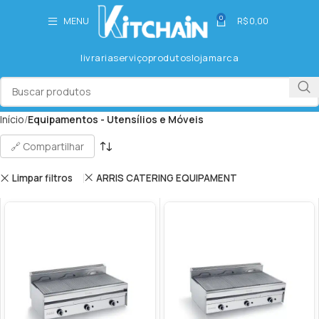
0
MENU
R$
0,00
livraria
serviço
produtos
loja
marca
Início
Equipamentos - Utensílios e Móveis
🔗 Compartilhar
Limpar filtros
ARRIS CATERING EQUIPAMENT