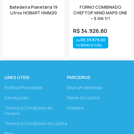
Batedeira Planetária 19
FORNO COMBINADO
Litros HOBART HMM20
CHEFTOP MIND.MAPS ONE
– 5 GN 1/1
R$
34.926,80
R$
33.879,00
no Boleto à Vista
LINKS ÚTEIS
PARCEIROS
Política Privacidade
Seja um Vendedor
Devoluções
Painel do Lojista
Termos e Condições do
Afiliados
Usuário
Termos e Condições do Lojista
Blog