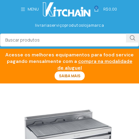
0
MENU
R$
0,00
livraria
serviço
produtos
loja
marca
Acesse os melhores equipamentos para food service
pagando mensalmente com a
compra na modalidade
de aluguel
SAIBA MAIS