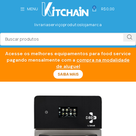
0
MENU
R$
0,00
livraria
serviço
produtos
loja
marca
Acesse os melhores equipamentos para food service
pagando mensalmente com a
compra na modalidade
de aluguel
SAIBA MAIS