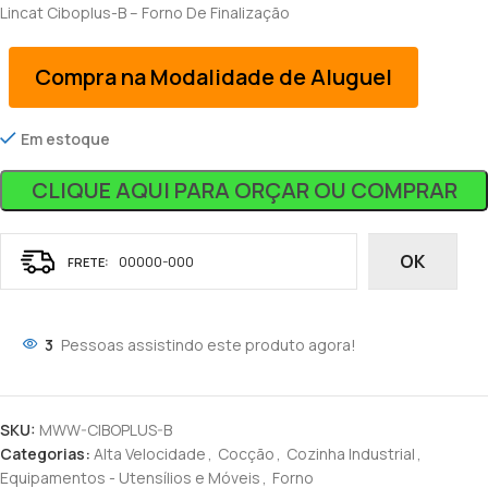
Lincat Ciboplus-B – Forno De Finalização
Compra na Modalidade de Aluguel
Em estoque
CLIQUE AQUI PARA ORÇAR OU COMPRAR
OK
3
Pessoas assistindo este produto agora!
SKU:
MWW-CIBOPLUS-B
Categorias:
Alta Velocidade
,
Cocção
,
Cozinha Industrial
,
Equipamentos - Utensílios e Móveis
,
Forno