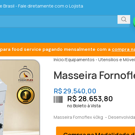
Brasil - Fale diretamente com o Lojista
para food service pagando mensalmente com a
compra na
Início
Equipamentos - Utensílios e Móve
Masseira Fornof
R$
29.540,00
R$
28.653,80
no Boleto à Vista
Masseira Fornoflex 40kg – Desenvolvida
Compra na Modalidade d