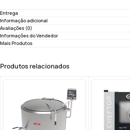
2 a 25 kg
Entrega
5 a 40 kg
Informação adicional
Veja o vídeo completo: https://www.youtube.com/watch?v=ntbzdv
Avaliações (0)
Informações do Vendedor
Mais Produtos
Produtos relacionados