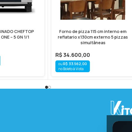
INADO CHEFTOP
Forno de pizza 115 cm interno em
ONE – 5 GN 1/1
reflatario x130cm externo 5 pizzas
simultâneas
R$
34.600,00
R$
33.562,00
no Boleto à Vista