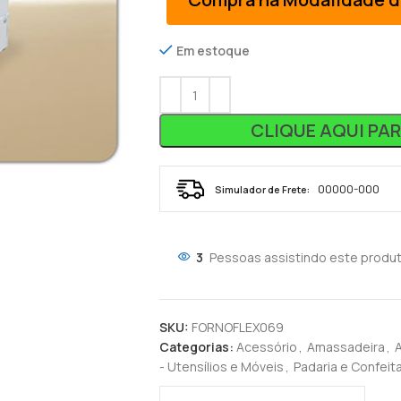
Em estoque
CLIQUE AQUI PA
Simulador de Frete:
3
Pessoas assistindo este produt
SKU:
FORNOFLEX069
Categorias:
Acessório
,
Amassadeira
,
- Utensílios e Móveis
,
Padaria e Confeitar