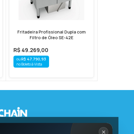
Fritadeira Profissional Dupla com
Kit Tumbler
Filtro de Óleo SE-42E
Tumbler
R$
49.269,00
R$
37.900,00
R$
35.200,
R$
47.790,93
R$
34.144,
no Boleto à Vista
no Boleto à Vista
✕