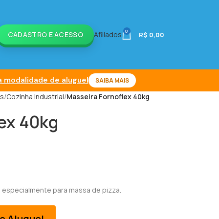
0
CADASTRO E ACESSO
Afiliados
R$
0,00
 modalidade de aluguel
SAIBA MAIS
is
Cozinha Industrial
Masseira Fornoflex 40kg
lex 40kg
 especialmente para massa de pizza.
e Aluguel