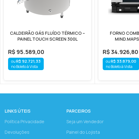
CALDEIRÃO GÁS FLUÍDO TÉRMICO –
FORNO COMB
PAINEL TOUCH SCREEN 300L
MIND.MAPS 
R$
95.589,00
R$
34.926,80
R$
92.721,33
R$
33.879,00
no Boleto à Vista
no Boleto à Vista
LINKS ÚTEIS
PARCEIROS
Política Privacidade
Seja um Vendedor
Devoluções
Painel do Lojista