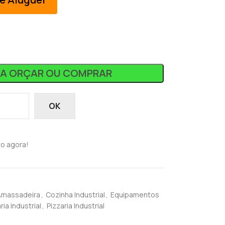
RA ORÇAR OU COMPRAR
OK
o agora!
Amassadeira
,
Cozinha Industrial
,
Equipamentos
ia Industrial
,
Pizzaria Industrial