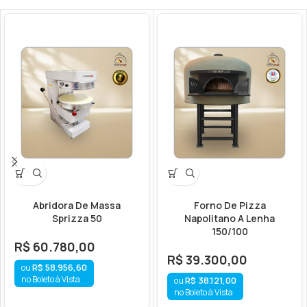
Abridora De Massa
Forno De Pizza
Sprizza 50
Napolitano A Lenha
150/100
R$
60.780,00
R$
39.300,00
R$
58.956,60
no Boleto à Vista
R$
38.121,00
no Boleto à Vista