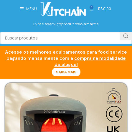
0
MENU
R$
0,00
livraria
serviço
produtos
loja
marca
Acesse os melhores equipamentos para food service
pagando mensalmente com a
compra na modalidade
de aluguel
SAIBA MAIS