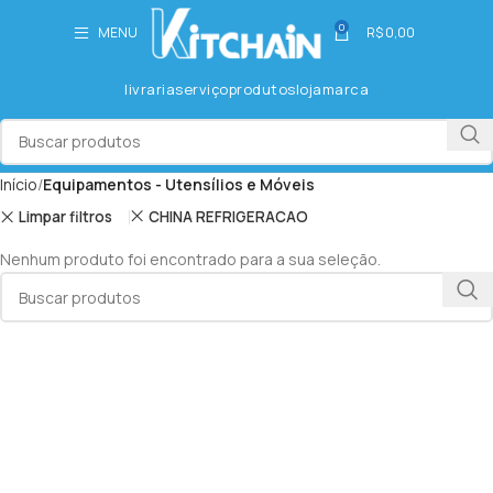
0
MENU
R$
0,00
livraria
serviço
produtos
loja
marca
Início
Equipamentos - Utensílios e Móveis
Limpar filtros
CHINA REFRIGERACAO
Nenhum produto foi encontrado para a sua seleção.