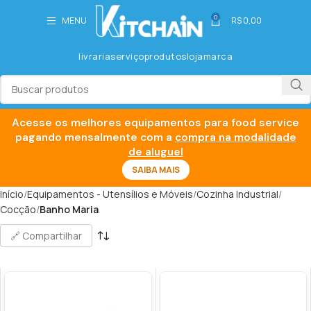
0
MENU
R$
0,00
livraria
serviço
produtos
loja
marca
Acesse os melhores equipamentos para food service
pagando mensalmente com a
compra na modalidade
de aluguel
SAIBA MAIS
Início
Equipamentos - Utensílios e Móveis
Cozinha Industrial
Cocção
Banho Maria
🔗 Compartilhar