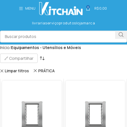
0
MENU
R$
0,00
livraria
serviço
produtos
loja
marca
Início
Equipamentos - Utensílios e Móveis
🔗 Compartilhar
Limpar filtros
PRÁTICA