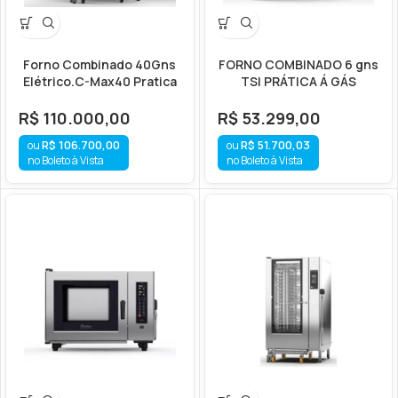
Forno Combinado 40Gns
FORNO COMBINADO 6 gns
Elétrico.C-Max40 Pratica
TSI PRÁTICA Á GÁS
R$
110.000,00
R$
53.299,00
R$
106.700,00
R$
51.700,03
no Boleto à Vista
no Boleto à Vista