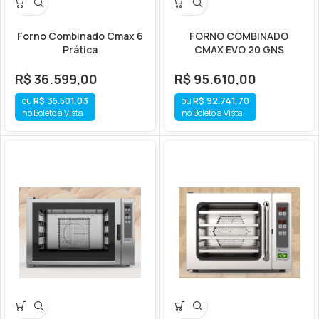
Forno Combinado Cmax 6
FORNO COMBINADO
Prática
CMAX EVO 20 GNS
R$
36.599,00
R$
95.610,00
R$
35.501,03
R$
92.741,70
no Boleto à Vista
no Boleto à Vista