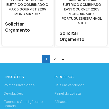
ELETRICO COMBINADO C
ELETRICO COMBINADO
MAX 6 GOURMET 220V
EASY GOURMET 220V
MONO 50/60HZ
MONO 50/60HZ
PORTUGUES/ESPANHOL
C/ KIT
Solicitar
Orçamento
Solicitar
Orçamento
1
2
→
LINKS ÚTEIS
PARCEIROS
Política Privacidade
Seja um Vendedor
Devoluções
Painel do Lojista
Termos e Condições do
Afiliados
Usuário