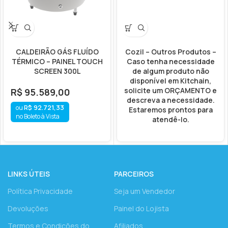
CALDEIRÃO GÁS FLUÍDO
Cozil – Outros Produtos –
TÉRMICO – PAINEL TOUCH
Caso tenha necessidade
SCREEN 300L
de algum produto não
disponível em Kitchain,
solicite um ORÇAMENTO e
R$
95.589,00
descreva a necessidade.
R$
92.721,33
Estaremos prontos para
no Boleto à Vista
atendê-lo.
LINKS ÚTEIS
PARCEIROS
Política Privacidade
Seja um Vendedor
Devoluções
Painel do Lojista
Termos e Condições do
Afiliados