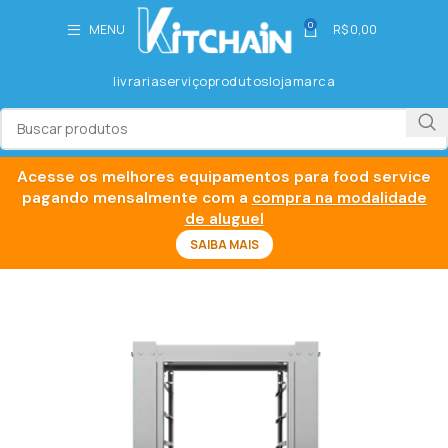
0
MENU
R$
0,00
livraria
serviço
produtos
loja
marca
Acesse os melhores equipamentos para food service
pagando mensalmente com a
compra na modalidade
de aluguel
SAIBA MAIS