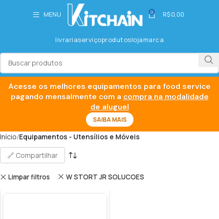
0
MENU
R$
0,00
livraria
serviço
produtos
loja
marca
Acesse os melhores equipamentos para food service
pagando mensalmente com a
compra na modalidade
de aluguel
SAIBA MAIS
Início
Equipamentos - Utensílios e Móveis
🔗 Compartilhar
Limpar filtros
W STORT JR SOLUCOES