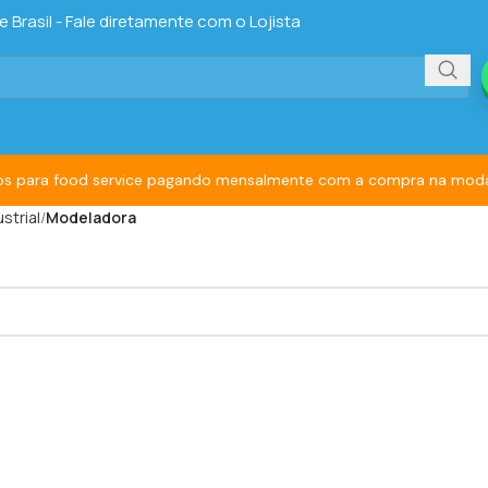
Brasil - Fale diretamente com o Lojista
s para food service pagando mensalmente com a compra na modal
strial
Modeladora