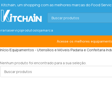
Kitchain, um shopping com as melhores marcas do Food Service 
ivraria
serviço
produtos
loja
marca
Acesse os melhores equipamento
Início
Equipamentos - Utensílios e Móveis
Padaria e Confeitaria Indu
Nenhum produto foi encontrado para a sua seleção.