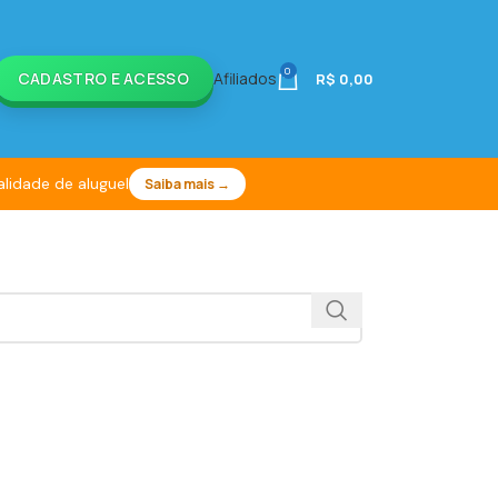
0
CADASTRO E ACESSO
Afiliados
R$
0,00
idade de aluguel
Saiba mais →