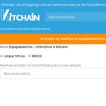
Kitchain, um shopping com as melhores marcas do Food Service 
ivraria
serviço
produtos
loja
marca
Acesse os melhores equipamentos 
Início
Equipamentos - Utensílios e Móveis
Limpar filtros
IRINOX
Nenhum produto foi encontrado para a sua seleção.