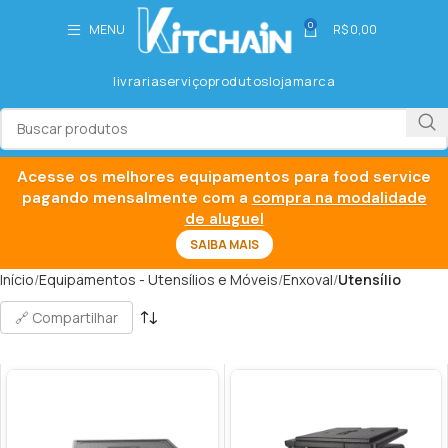
0
MENU
R$
0,00
livraria
serviço
produtos
loja
marca
Acesse os melhores equipamentos para food service
pagando mensalmente com a
compra na modalidade
de aluguel
SAIBA MAIS
Início
Equipamentos - Utensílios e Móveis
Enxoval
Utensílio
🔗 Compartilhar