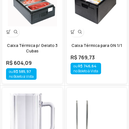
Caixa Térmica p/ Gelato 3
Caixa Térmica para GN 1/1
Cubas
R$
769,73
R$
604,09
R$
746,64
no Boleto à Vista
R$
585,97
no Boleto à Vista