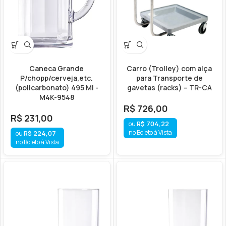
Caneca Grande
Carro (Trolley) com alça
P/chopp/cerveja,etc.
para Transporte de
(policarbonato) 495 Ml -
gavetas (racks) – TR-CA
M4K-9548
R$
726,00
R$
231,00
R$
704,22
no Boleto à Vista
R$
224,07
no Boleto à Vista