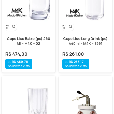
Copo Liso Baixo (pc) 260
Copo Liso Long Drink (pc)
Ml – M4K – 02
440ml – M4K – 8591
R$
474,00
R$
261,00
R$
459,78
R$
253,17
no Boleto à Vista
no Boleto à Vista