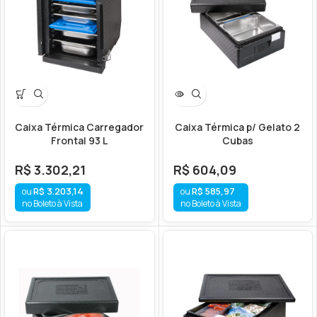
Caixa Térmica Carregador
Caixa Térmica p/ Gelato 2
Frontal 93 L
Cubas
R$
3.302,21
R$
604,09
R$
3.203,14
R$
585,97
no Boleto à Vista
no Boleto à Vista