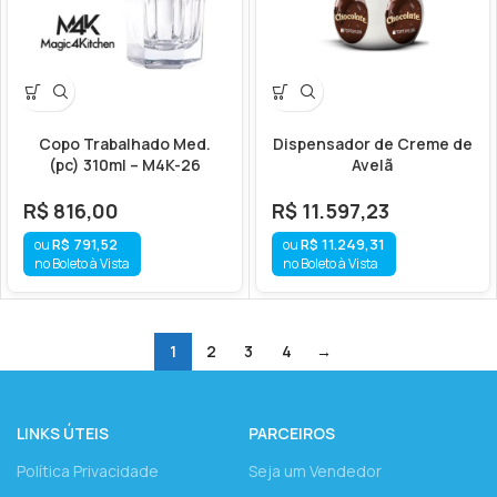
Copo Trabalhado Med.
Dispensador de Creme de
(pc) 310ml – M4K-26
Avelã
R$
816,00
R$
11.597,23
R$
791,52
R$
11.249,31
no Boleto à Vista
no Boleto à Vista
1
2
3
4
→
LINKS ÚTEIS
PARCEIROS
Política Privacidade
Seja um Vendedor