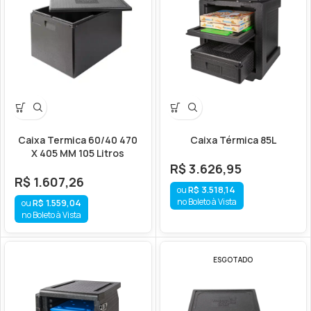
Caixa Termica 60/40 470
Caixa Térmica 85L
X 405 MM 105 Litros
R$
3.626,95
R$
1.607,26
R$
3.518,14
no Boleto à Vista
R$
1.559,04
no Boleto à Vista
ESGOTADO