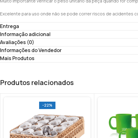
Muito importante verificar o peso unitário da peça quando for com
Excelente para uso onde não se pode correr riscos de acidentes co
ideal para uso em embarcações, piscinas de hotéis e resorts, club
Entrega
Com a aparência de cristal não deixa perder a elegância dos drinks
Informação adicional
Avaliações (0)
Produto totalmente atóxico.
Informações do Vendedor
Mais Produtos
Compatível à todos os tipos de bebidas.
Resistente a baixas (-24ºc) e altas temperaturas (120ºc)
Produtos relacionados
Inodoro e Transparente.
Produto ultra resistente a impactos.
-22%
Resistentes ao uso em máquina de lavar louças profissional e ou d
Produto testado em máquinas de lavar louças por mais de 2000 l
Dimensões: 15,1 cm de altura por 7,1 cm de diâmetro.