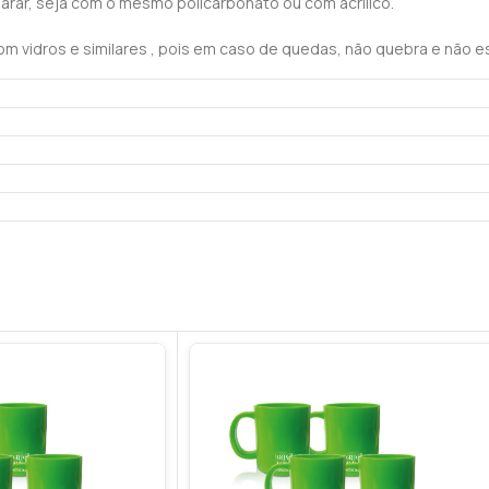
parar, seja com o mesmo policarbonato ou com acrílico.
m vidros e similares , pois em caso de quedas, não quebra e não es
es e também em residências e buffets infantis onde o uso de vidros
 oferecidos.
omésticas.
avagens, mantendo a mesma aparência.