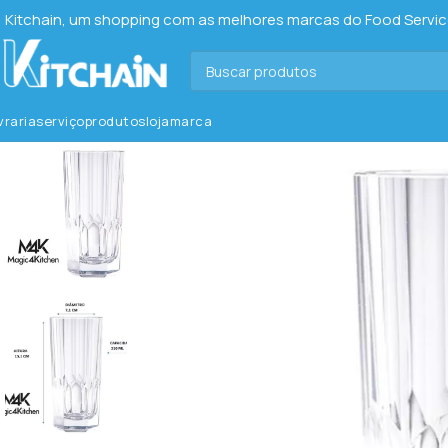
Kitchain, um shopping com as melhores marcas do Food Service 
ivraria
serviço
produtos
loja
marca