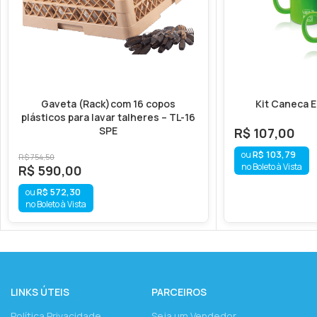
Peso Unitário : 190 grs.
Embalagem com 6 unidades. (Peso Liq. Total 1149grs)
M4K MAGIC4KITCHEN – ESPECIALISTA EM E ACESSÓRIOS PARA COZIN
Gaveta (Rack)com 16 copos
Kit Caneca E
TROCA DE PRODUTOS E OU DEVOLUÇÃO – As despesas de envio/posta
plásticos para lavar talheres – TL-16
SPE
R$
107,00
finalizar sua compra.
R$
103,79
R$
754,50
no Boleto à Vista
R$
590,00
R$
572,30
no Boleto à Vista
LINKS ÚTEIS
PARCEIROS
Política Privacidade
Seja um Vendedor