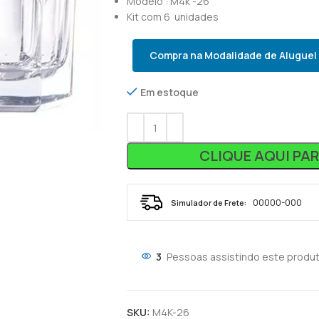
Modelo : M4k -26
Kit com 6 unidades
Compra na Modalidade de Aluguel
Em estoque
CLIQUE AQUI PA
Simulador de Frete:
3
Pessoas assistindo este produt
SKU:
M4K-26