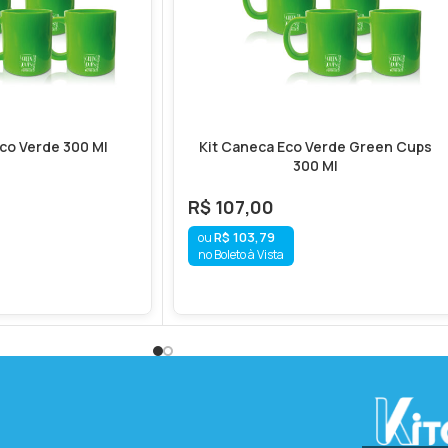
HAS PROFISSIONAIS E GAVETAS/RACKS PARA LAVA LOUÇAS PROFISSI
co Verde 300 Ml
Kit Caneca Eco Verde Green Cups
gem correm por conta do comprador, por isso, por gentileza lei
300 Ml
R$
107,00
R$
103,79
no Boleto à Vista