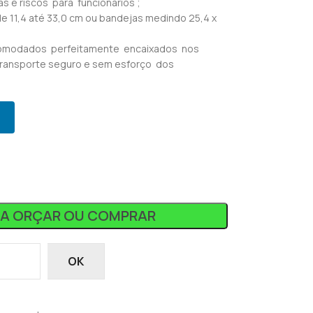
as e riscos para funcionários ;
e 11,4 até 33,0 cm ou bandejas medindo 25,4 x
acomodados perfeitamente encaixados nos
transporte seguro e sem esforço dos
RA ORÇAR OU COMPRAR
OK