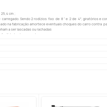
 25,4 cm ;
regado. Sendo 2 rodízios fixo de 8 ” e 2 de 4″, giratórios e com
 usado na fabricação amortece eventuais choques do carro contra 
ham a ser lascadas ou rachadas
 facilidade do operador .