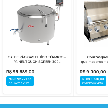
CALDEIRÃO GÁS FLUÍDO TÉRMICO –
Churrasquei
PAINEL TOUCH SCREEN 300L
queimadores – e
R$
95.589,00
R$
9.000,00
R$
92.721,33
R$
8.730,00
no Boleto à Vista
no Boleto à Vista