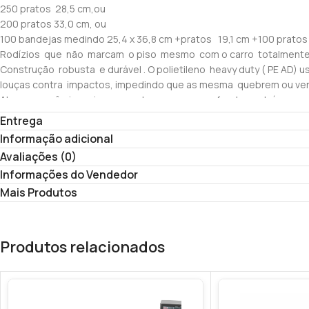
250 pratos 28,5 cm,ou
200 pratos 33,0 cm, ou
100 bandejas medindo 25,4 x 36,8 cm +pratos 19,1 cm +100 pratos
Rodízios que não marcam o piso mesmo com o carro totalmente car
Construção robusta e durável . O polietileno heavy duty ( PE AD)
louças contra impactos, impedindo que as mesma quebrem ou ven
Alças ergonômicas- incorporadas ao carro- na frente e atrás- para
Inclui capa de vinyl para armazenamento com proteção sanitário ;
Entrega
Código : M4K -JDAC2
Informação adicional
Avaliações (0)
Informações do Vendedor
Mais Produtos
Produtos relacionados