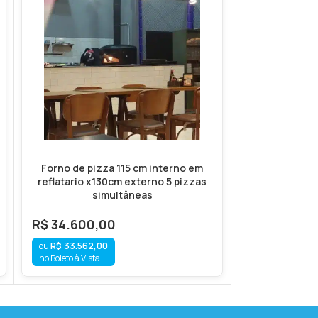
Forno de pizza 115 cm interno em
Kit Tumbler
reflatario x130cm externo 5 pizzas
Tumbler
simultâneas
R$
37.900,00
R$
35.200,
R$
34.600,00
R$
34.144,
R$
33.562,00
no Boleto à Vista
no Boleto à Vista