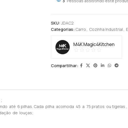
3
Pessoas assistindo este produt
SKU:
JDAC2
Categorias:
Carro
,
Cozinha Industrial
,
E
M4K Magic4Kitchen
Compartilhar:
 ;
itando até 6 pilhas. Cada pilha acomoda 45 a 75 pratos ou tigela
odação de louças;