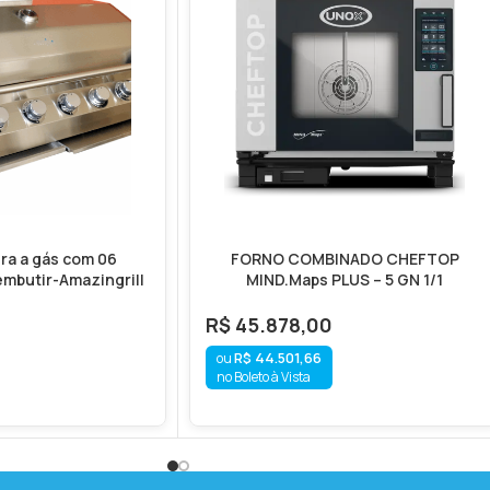
ra a gás com 06
FORNO COMBINADO CHEFTOP
mbutir-Amazingrill
MIND.Maps PLUS – 5 GN 1/1
R$
45.878,00
R$
44.501,66
no Boleto à Vista