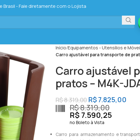
Brasil - Fale diretamente com o Lojista
Início
Equipamentos - Utensílios e Móve
Carro ajustável para transporte de pr
Carro ajustável 
pratos – M4K-JD
R$
7.825,00
R$
8.319,00
R$
8.319,00
R$
7.590,25
no Boleto à Vista
Carro para armazenamento e transporte 