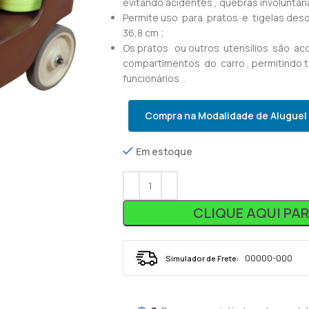
evitando acidentes , quebras involuntári
Permite uso para pratos e tigelas desd
36,8 cm ;
Os pratos ou outros utensílios são 
compartimentos do carro , permitindo 
funcionários .
Compra na Modalidade de Aluguel
Em estoque
CLIQUE AQUI PA
Simulador de Frete: