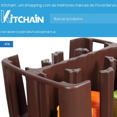
Kitchain, um shopping com as melhores marcas do Food Service 
ivraria
serviço
produtos
loja
marca
-6%