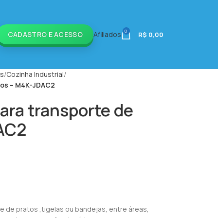
0
CADASTRO E ACESSO
Afiliados
R$
0,00
is
Cozinha Industrial
atos – M4K-JDAC2
para transporte de
AC2
de pratos ,tigelas ou bandejas, entre áreas,