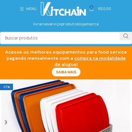
0
MENU
R$
0,00
livraria
serviço
produtos
loja
marca
Acesse os melhores equipamentos para food service
pagando mensalmente com a
compra na modalidade
de aluguel
SAIBA MAIS
-17%