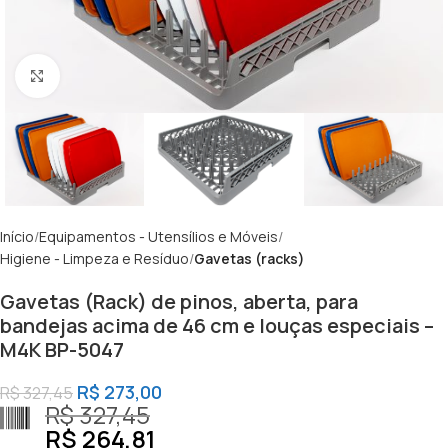
Clique para ampliar
Início
Equipamentos - Utensílios e Móveis
Higiene - Limpeza e Resíduo
Gavetas (racks)
Gavetas (Rack) de pinos, aberta, para
bandejas acima de 46 cm e louças especiais –
M4K BP-5047
R$
273,00
R$
327,45
R$
327,45
R$
264,81