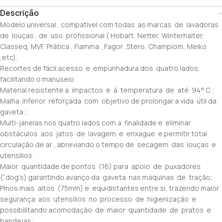
Descrição
Modelo universal , compatível com todas as marcas de lavadoras
de louças , de uso profissional ( Hobart, Netter, Winterhalter,
Classeq, MVF, Prática , Fiamma , Fagor ,Stero, Champiom, Meiko
,etc).
Recortes de fácil acesso e empunhadura dos quatro lados,
facilitando o manuseio .
Material resistente a impactos e à temperatura de até 94° C ;
Malha inferior reforçada com objetivo de prolongar a vida útil da
gaveta ;
Multi-janelas nos quatro lados com a finalidade e eliminar
obstáculos aos jatos de lavagem e enxague e permitir total
circulação de ar , abreviando o tempo de secagem das louças e
utensílios .
Maior quantidade de pontos (16) para apoio de puxadores
(“dog’s) garantindo avanço da gaveta nas máquinas de tração;
Pinos mais altos (75mm) e equidistantes entre si, trazendo maior
segurança aos utensílios no processo de higienização e
possibilitando acomodação de maior quantidade de pratos e
bandejas;