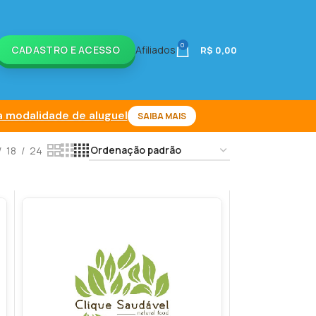
0
CADASTRO E ACESSO
Afiliados
R$
0,00
 modalidade de aluguel
SAIBA MAIS
18
24