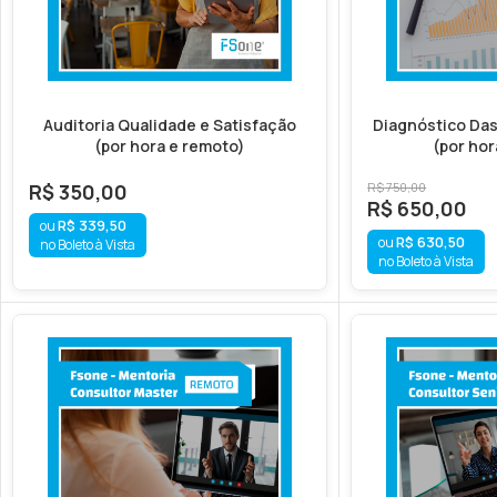
Auditoria Qualidade e Satisfação
Diagnóstico Das
(por hora e remoto)
(por hor
R$
350,00
R$
750,00
R$
650,00
R$
339,50
R$
630,50
no Boleto à Vista
no Boleto à Vista