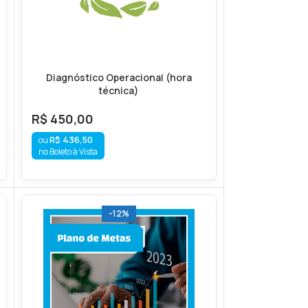
Diagnóstico Operacional (hora
técnica)
R$
450,00
R$
436,50
no Boleto à Vista
-12%