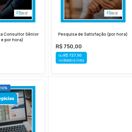
a Consultor Sênior
Pesquisa de Satisfação (por hora)
e por hora)
R$
750,00
R$
727,50
no Boleto à Vista
-10%