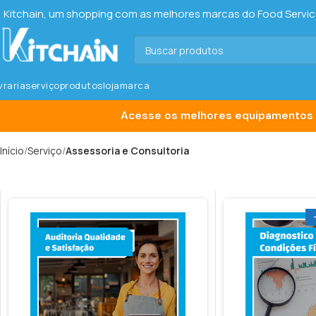
Kitchain, um shopping com as melhores marcas do Food Service 
ivraria
serviço
produtos
loja
marca
Acesse os melhores equipamentos 
Início
Serviço
Assessoria e Consultoria