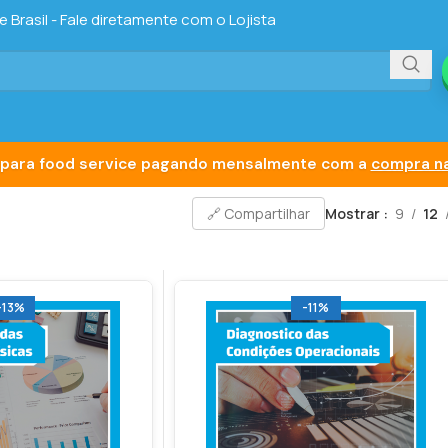
Brasil - Fale diretamente com o Lojista
para food service pagando mensalmente com a
compra na
Mostrar
9
12
🔗 Compartilhar
-13%
-11%