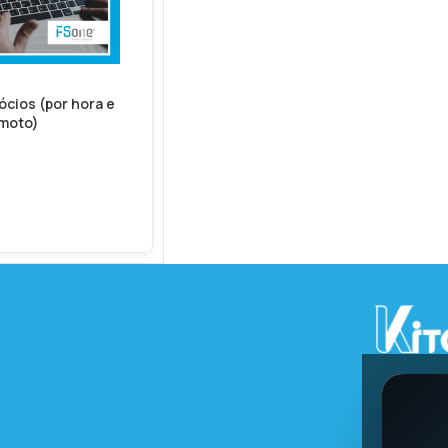
cios (por hora e
moto)