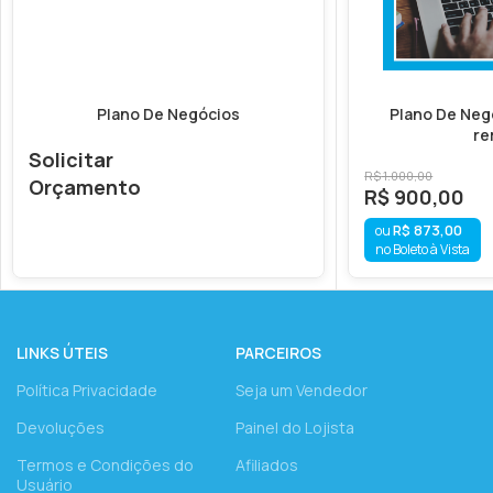
Plano De Negócios
Plano De Negó
re
Solicitar
R$
1.000,00
Orçamento
R$
900,00
R$
873,00
no Boleto à Vista
LINKS ÚTEIS
PARCEIROS
Política Privacidade
Seja um Vendedor
Devoluções
Painel do Lojista
Termos e Condições do
Afiliados
Usuário