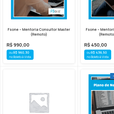
Fsone – Mentoria Consultor Master
Fsone – Mentori
(Remoto)
(Remoto 
R$
990,00
R$
450,00
R$
960,30
R$
436,50
no Boleto à Vista
no Boleto à Vista