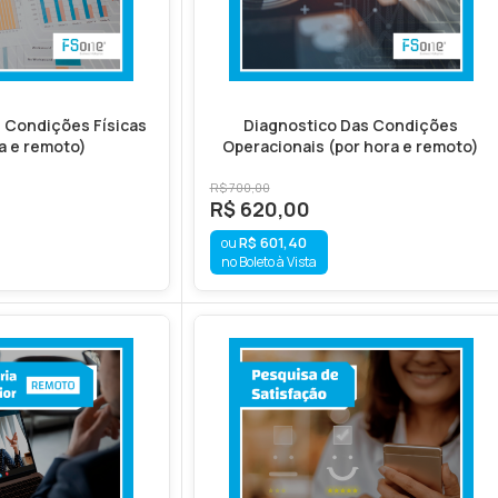
 Condições Físicas
Diagnostico Das Condições
a e remoto)
Operacionais (por hora e remoto)
R$
700,00
R$
620,00
R$
601,40
no Boleto à Vista