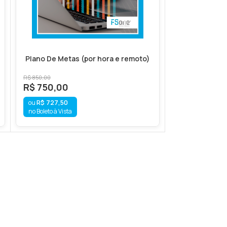
Plano De Metas (por hora e remoto)
R$
850,00
R$
750,00
R$
727,50
no Boleto à Vista