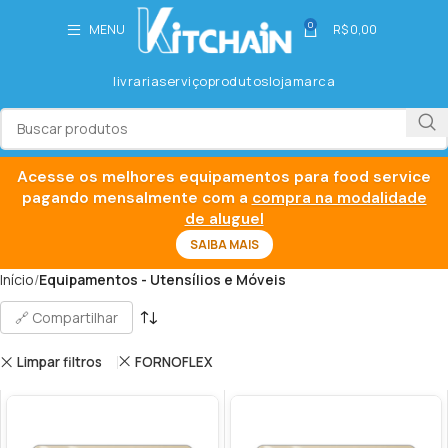
0
MENU
R$
0,00
livraria
serviço
produtos
loja
marca
Acesse os melhores equipamentos para food service
pagando mensalmente com a
compra na modalidade
de aluguel
SAIBA MAIS
Início
Equipamentos - Utensílios e Móveis
🔗 Compartilhar
Limpar filtros
FORNOFLEX