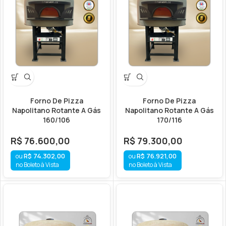
Forno De Pizza
Forno De Pizza
Napolitano Rotante A Gás
Napolitano Rotante A Gás
160/106
170/116
R$
76.600,00
R$
79.300,00
R$
74.302,00
R$
76.921,00
no Boleto à Vista
no Boleto à Vista