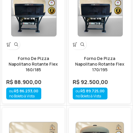
Forno De Pizza
Forno De Pizza
Napolitano Rotante Flex
Napolitano Rotante Flex
160/185
170/195
R$
88.900,00
R$
92.500,00
R$
86.233,00
R$
89.725,00
no Boleto à Vista
no Boleto à Vista