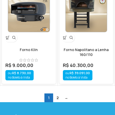
Forno Kiln
Forno Napolitano a Lenha
160/110
R$
9.000,00
R$
40.300,00
R$
8.730,00
R$
39.091,00
no Boleto à Vista
no Boleto à Vista
1
2
→