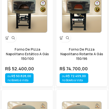
Forno De Pizza
Forno De Pizza
Napolitano Estático A Gás
Napolitano Rotante A Gás
150/100
150/96
R$
52.400,00
R$
74.700,00
R$
50.828,00
R$
72.459,00
no Boleto à Vista
no Boleto à Vista