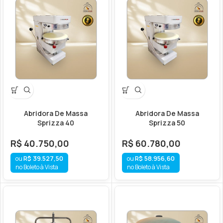
Abridora De Massa
Abridora De Massa
Sprizza 40
Sprizza 50
R$
40.750,00
R$
60.780,00
R$
39.527,50
R$
58.956,60
no Boleto à Vista
no Boleto à Vista