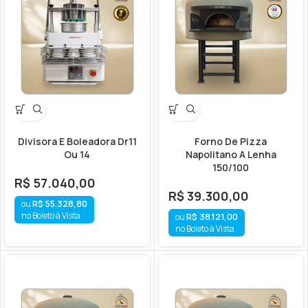
Divisora E Boleadora Dr11
Forno De Pizza
Ou 14
Napolitano A Lenha
150/100
R$
57.040,00
R$
39.300,00
R$
55.328,80
no Boleto à Vista
R$
38.121,00
no Boleto à Vista