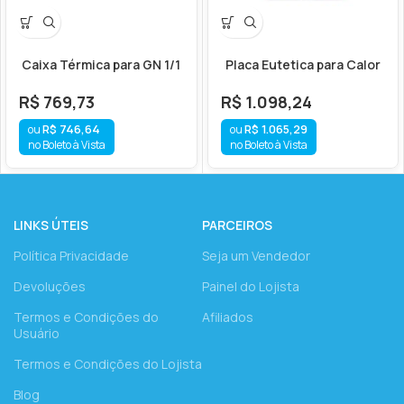
Caixa Térmica para GN 1/1
Placa Eutetica para Calor
R$
769,73
R$
1.098,24
R$
746,64
R$
1.065,29
no Boleto à Vista
no Boleto à Vista
LINKS ÚTEIS
PARCEIROS
Política Privacidade
Seja um Vendedor
Devoluções
Painel do Lojista
Termos e Condições do
Afiliados
Usuário
Termos e Condições do Lojista
Blog