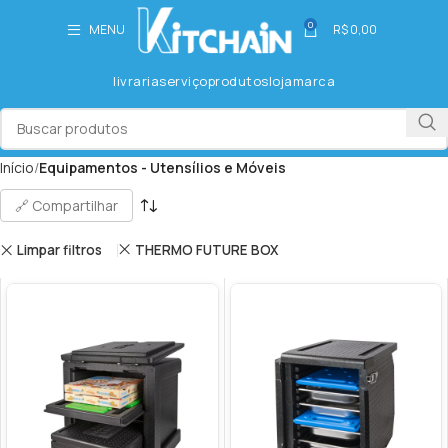
0
MENU
R$
0,00
livraria
serviço
produtos
loja
marca
Início
Equipamentos - Utensílios e Móveis
🔗 Compartilhar
Limpar filtros
THERMO FUTURE BOX