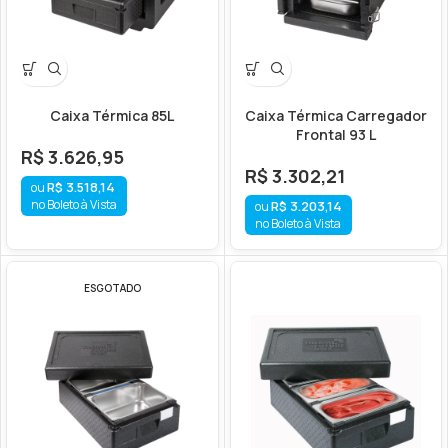
Caixa Térmica 85L
Caixa Térmica Carregador
Frontal 93 L
R$
3.626,95
R$
3.302,21
R$
3.518,14
no Boleto à Vista
R$
3.203,14
no Boleto à Vista
ESGOTADO