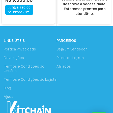
R$
9.000,00
descreva a necessidade.
R$
8.730,00
Estaremos prontos para
no Boleto à Vista
atendê-lo.
LINKS ÚTEIS
PARCEIROS
Política Privacidade
Seja um Vendedor
Devoluções
Painel do Lojista
Termos e Condições do
Afiliados
Usuário
Termos e Condições do Lojista
Blog
Ajuda