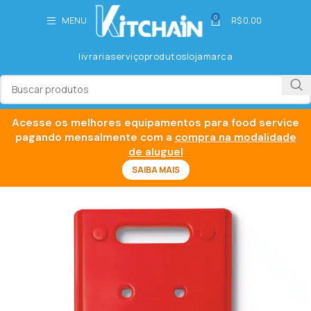
0
MENU
R$
0,00
livraria
serviço
produtos
loja
marca
Acesse os melhores equipamentos para food service
pagando mensalmente com a
compra na modalidade
de aluguel
SAIBA MAIS