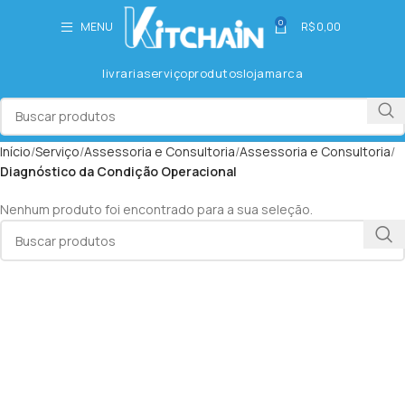
0
MENU
R$
0,00
livraria
serviço
produtos
loja
marca
Início
Serviço
Assessoria e Consultoria
Assessoria e Consultoria
Diagnóstico da Condição Operacional
Nenhum produto foi encontrado para a sua seleção.