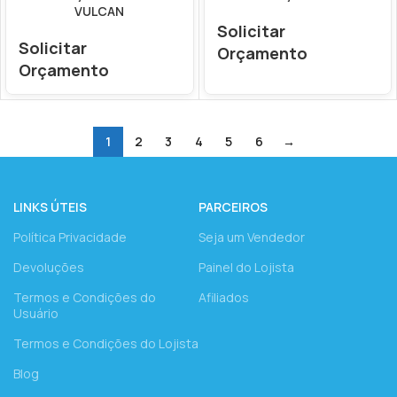
VULCAN
Solicitar
Solicitar
Orçamento
Orçamento
1
2
3
4
5
6
→
LINKS ÚTEIS
PARCEIROS
Política Privacidade
Seja um Vendedor
Devoluções
Painel do Lojista
Termos e Condições do
Afiliados
Usuário
Termos e Condições do Lojista
Blog