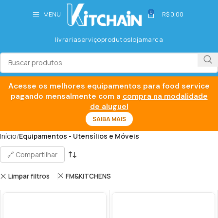
0
MENU
R$
0,00
livraria
serviço
produtos
loja
marca
Acesse os melhores equipamentos para food service
pagando mensalmente com a
compra na modalidade
de aluguel
SAIBA MAIS
Início
Equipamentos - Utensílios e Móveis
🔗 Compartilhar
Limpar filtros
FM&KITCHENS