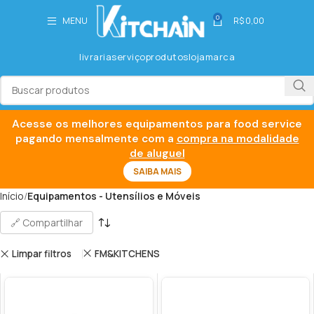
0
MENU
R$
0,00
livraria
serviço
produtos
loja
marca
Acesse os melhores equipamentos para food service
pagando mensalmente com a
compra na modalidade
de aluguel
SAIBA MAIS
Início
Equipamentos - Utensílios e Móveis
🔗 Compartilhar
Limpar filtros
FM&KITCHENS