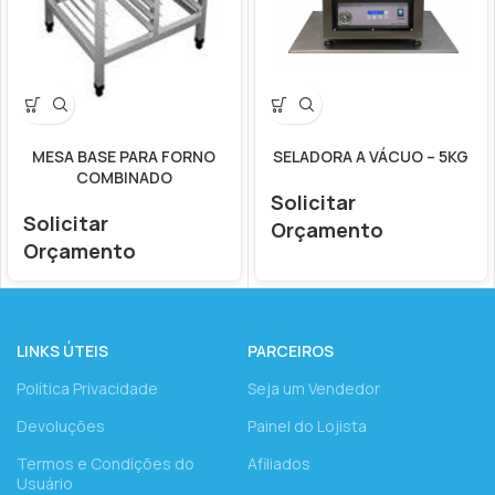
MESA BASE PARA FORNO
SELADORA A VÁCUO – 5KG
COMBINADO
Solicitar
Solicitar
Orçamento
Orçamento
LINKS ÚTEIS
PARCEIROS
Política Privacidade
Seja um Vendedor
Devoluções
Painel do Lojista
Termos e Condições do
Afiliados
Usuário