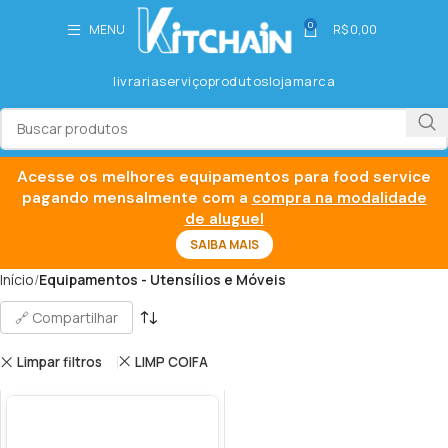
0
MENU
R$
0,00
livraria
serviço
produtos
loja
marca
Acesse os melhores equipamentos para food service
pagando mensalmente com a
compra na modalidade
de aluguel
SAIBA MAIS
Início
Equipamentos - Utensílios e Móveis
🔗 Compartilhar
Limpar filtros
LIMP COIFA