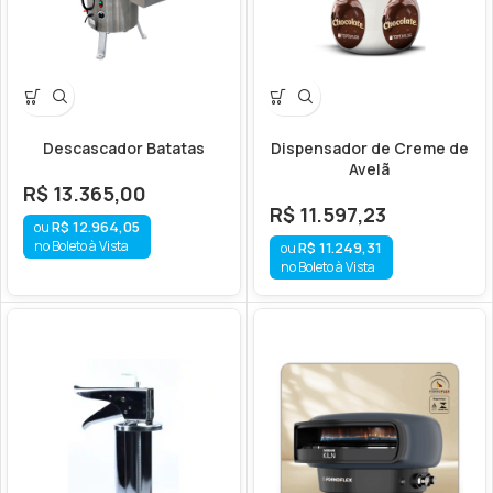
Descascador Batatas
Dispensador de Creme de
Avelã
R$
13.365,00
R$
11.597,23
R$
12.964,05
no Boleto à Vista
R$
11.249,31
no Boleto à Vista