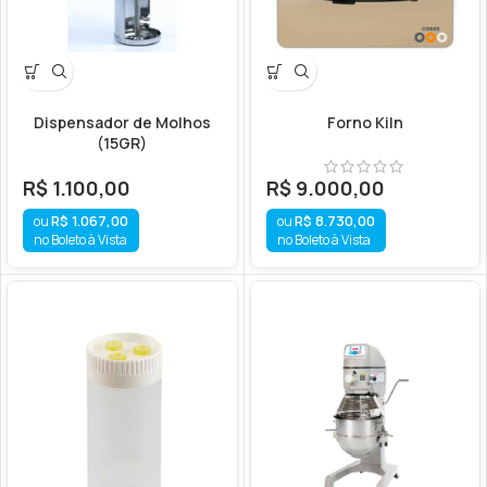
Dispensador de Molhos
Forno Kiln
(15GR)
R$
1.100,00
R$
9.000,00
R$
1.067,00
R$
8.730,00
no Boleto à Vista
no Boleto à Vista