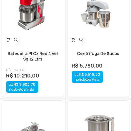
Batedeira Pl Cx Red 4 Vel
Centrifuga De Sucos
Sg 12 Ltrs
R$
5.790,00
R$
11.231,00
R$
5.616,30
R$
10.210,00
no Boleto à Vista
R$
9.903,70
no Boleto à Vista