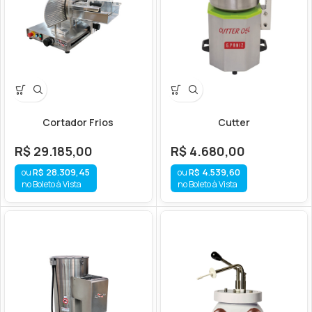
Cortador Frios
Cutter
R$
29.185,00
R$
4.680,00
R$
28.309,45
R$
4.539,60
no Boleto à Vista
no Boleto à Vista