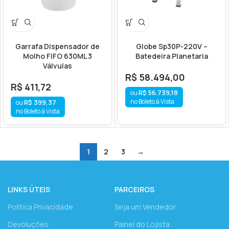
Garrafa Dispensador de
Globe Sp30P-220V –
Molho FIFO 630ML 3
Batedeira Planetaria
Válvulas
R$
58.494,00
R$
411,72
R$
56.739,18
no Boleto à Vista
R$
399,37
no Boleto à Vista
1
2
3
→
LINKS ÚTEIS
PARCEIROS
Política Privacidade
Seja um Vendedor
Devoluções
Painel do Lojista