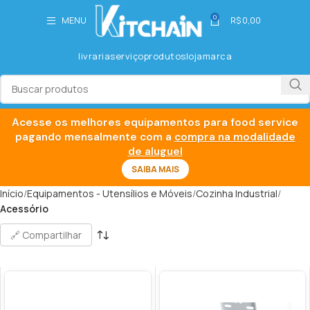
0
MENU
R$
0,00
livraria
serviço
produtos
loja
marca
Acesse os melhores equipamentos para food service
pagando mensalmente com a
compra na modalidade
de aluguel
SAIBA MAIS
Início
Equipamentos - Utensílios e Móveis
Cozinha Industrial
Acessório
🔗 Compartilhar