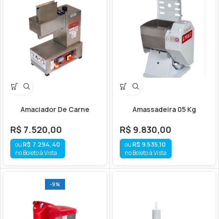
Amaciador De Carne
Amassadeira 05 Kg
R$
7.520,00
R$
9.830,00
R$
7.294,40
R$
9.535,10
no Boleto à Vista
no Boleto à Vista
-9%