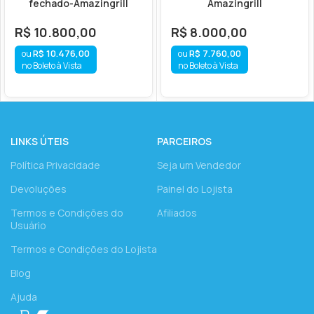
fechado-Amazingrill
Amazingrill
R$
10.800,00
R$
8.000,00
R$
10.476,00
R$
7.760,00
no Boleto à Vista
no Boleto à Vista
LINKS ÚTEIS
PARCEIROS
Política Privacidade
Seja um Vendedor
Devoluções
Painel do Lojista
Termos e Condições do
Afiliados
Usuário
Termos e Condições do Lojista
Blog
Ajuda