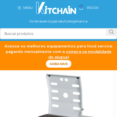
0
MENU
R$
0,00
livraria
serviço
produtos
loja
marca
Acesse os melhores equipamentos para food service
pagando mensalmente com a
compra na modalidade
de aluguel
SAIBA MAIS